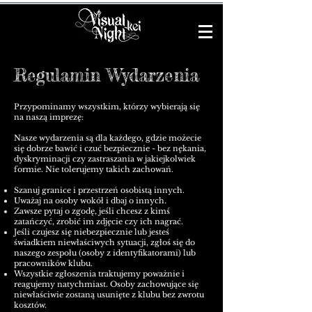
Regulamin Wydarzenia
Przypominamy wszystkim, którzy wybierają się
na naszą imprezę:
Nasze wydarzenia są dla każdego, gdzie możecie
się dobrze bawić i czuć bezpiecznie - bez nękania,
dyskryminacji czy zastraszania w jakiejkolwiek
formie. Nie tolerujemy takich zachowań.
Szanuj granice i przestrzeń osobistą innych.
Uważaj na osoby wokół i dbaj o innych.
Zawsze pytaj o zgodę, jeśli chcesz z kimś
zatańczyć, zrobić im zdjęcie czy ich nagrać.
Jeśli czujesz się niebezpiecznie lub jesteś
świadkiem niewłaściwych sytuacji, zgłoś się do
naszego zespołu (osoby z identyfikatorami) lub
pracowników klubu.
Wszystkie zgłoszenia traktujemy poważnie i
reagujemy natychmiast. Osoby zachowujące się
niewłaściwie zostaną usunięte z klubu bez zwrotu
kosztów.